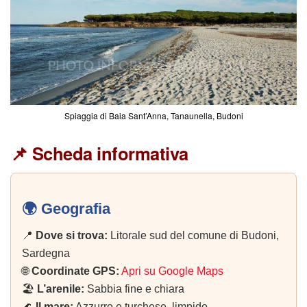
Spiaggia di Baia Sant’Anna, Tanaunella, Budoni
📌 Scheda informativa
🌍 Geografia
📍
Dove si trova:
Litorale sud del comune di Budoni,
Sardegna
🌐
Coordinate GPS:
Apri su Google Maps
🏖️
L’arenile:
Sabbia fine e chiara
🌊
Il mare:
Azzurro e turchese, limpido