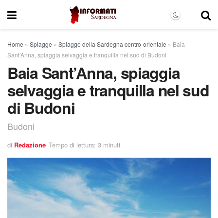
Home
»
Spiagge
»
Spiagge della Sardegna centro-orientale
»
Baia
Sant’Anna, spiaggia selvaggia e tranquilla nel sud di Budoni
Baia Sant’Anna, spiaggia
selvaggia e tranquilla nel sud
di Budoni
Budoni
di
Redazione
Tempo di lettura: 3 minuti