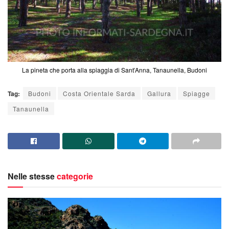
La pineta che porta alla spiaggia di Sant’Anna, Tanaunella, Budoni
Tag:
Budoni
Costa Orientale Sarda
Gallura
Spiagge
Tanaunella
Nelle stesse
categorie