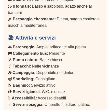
🐚
Il fondale:
Basso e sabbioso, adatto anche ai
bambini
🌿
Paesaggio circostante:
Pineta, stagno costiero e
macchia mediterranea
🏖️ Attività e servizi
🚗
Parcheggio:
Ampio, adiacente alla pineta
🚌
Collegamento bus:
Presente
🍹
Punto ristoro:
Bar e chiosco
🧃
Tabacchi:
Nelle vicinanze
⛺
Campeggio:
Disponibile nei dintorni
🤿
Snorkeling:
Consigliato
🛟
Bagnino:
Servizio attivo
🚻
Servizi igienici:
W.C. e docce
♿
Accessibilità:
Accesso disabili
🌂
Servizi spiaggia:
Ombrelloni, sdraio, patino,