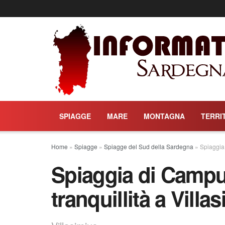
SPIAGGE
MARE
MONTAGNA
TERRI
Home
»
Spiagge
»
Spiagge del Sud della Sardegna
»
Spiaggia 
Spiaggia di Campu
tranquillità a Villa