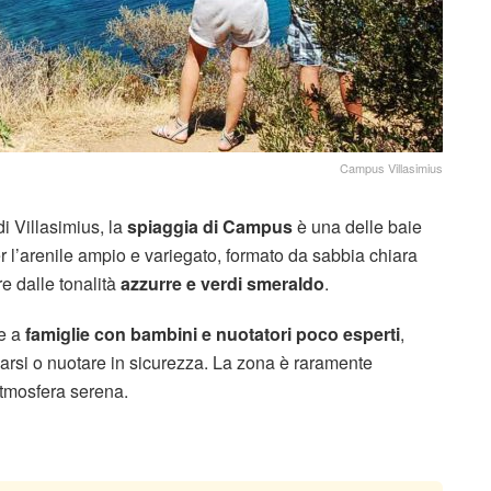
Campus Villasimius
di Villasimius, la
spiaggia di Campus
è una delle baie
r l’arenile ampio e variegato, formato da sabbia chiara
e dalle tonalità
azzurre e verdi smeraldo
.
he a
famiglie con bambini e nuotatori poco esperti
,
ssarsi o nuotare in sicurezza. La zona è raramente
atmosfera serena.