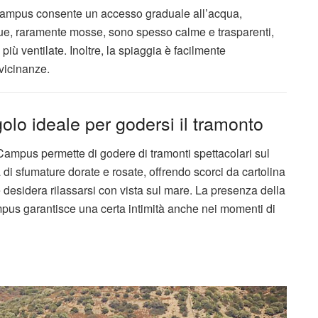
Campus consente un accesso graduale all’acqua,
cque, raramente mosse, sono spesso calme e trasparenti,
iù ventilate. Inoltre, la spiaggia è facilmente
vicinanze.
lo ideale per godersi il tramonto
Campus permette di godere di tramonti spettacolari sul
a di sfumature dorate e rosate, offrendo scorci da cartolina
e desidera rilassarsi con vista sul mare. La presenza della
mpus garantisce una certa intimità anche nei momenti di
o