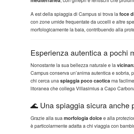
mediterranea
, con ginepri e lentischi che profum
A est della spiaggia di Campus si trova la
foce d
con zone umide frequentate da uccelli e altre spe
morfologicamente la baia, contribuendo alla protez
Esperienza autentica a pochi m
Nonostante la sua bellezza naturale e la
vicinan
Campus conserva un’anima autentica e sobria, pri
chi cerca una
spiaggia poco caotica
ma facilmen
litoranea che collega Villasimius a Capo Carbon
🌊 Una spiaggia sicura anche 
Grazie alla sua
morfologia dolce
e alla protezio
è particolarmente adatta a chi viaggia con bambin