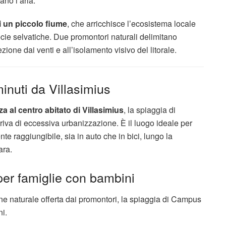
ano l’aria.
i un piccolo fiume
, che arricchisce l’ecosistema locale
cie selvatiche. Due promontori naturali delimitano
ione dai venti e all’isolamento visivo del litorale.
inuti da Villasimius
za al centro abitato di Villasimius
, la spiaggia di
va di eccessiva urbanizzazione. È il luogo ideale per
te raggiungibile, sia in auto che in bici, lungo la
ara.
per famiglie con bambini
ne naturale offerta dai promontori, la spiaggia di Campus
i.