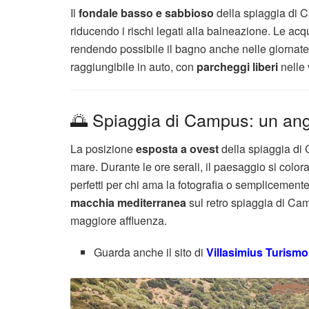
Il
fondale basso e sabbioso
della spiaggia di 
riducendo i rischi legati alla balneazione. Le a
rendendo possibile il bagno anche nelle giornate p
raggiungibile in auto, con
parcheggi liberi
nelle 
🌅 Spiaggia di Campus: un ango
La posizione
esposta a ovest
della spiaggia di 
mare. Durante le ore serali, il paesaggio si color
perfetti per chi ama la fotografia o semplicement
macchia mediterranea
sul retro spiaggia di Ca
maggiore affluenza.
Guarda anche il sito di
Villasimius Turism