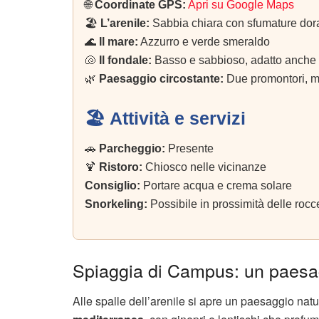
🌐
Coordinate GPS:
Apri su Google Maps
🏖️
L’arenile:
Sabbia chiara con sfumature dora
🌊
Il mare:
Azzurro e verde smeraldo
🐚
Il fondale:
Basso e sabbioso, adatto anche 
🌿
Paesaggio circostante:
Due promontori, ma
🏖️ Attività e servizi
🚗
Parcheggio:
Presente
🍹
Ristoro:
Chiosco nelle vicinanze
Consiglio:
Portare acqua e crema solare
Snorkeling:
Possibile in prossimità delle rocce
Spiaggia di Campus: un paesagg
Alle spalle dell’arenile si apre un paesaggio natu