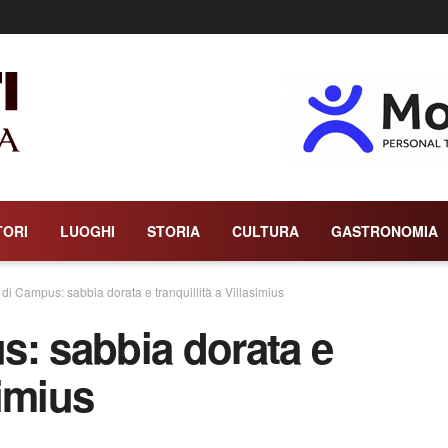
TORI
LUOGHI
STORIA
CULTURA
GASTRONOMIA
di Campus: sabbia dorata e tranquillità a Villasimius
s: sabbia dorata e
simius