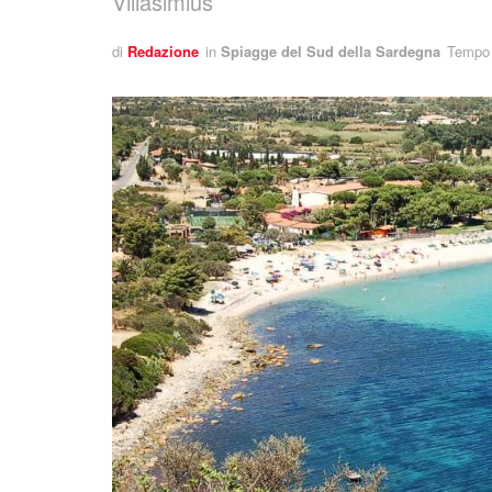
Villasimius
di
Redazione
in
Spiagge del Sud della Sardegna
Tempo d