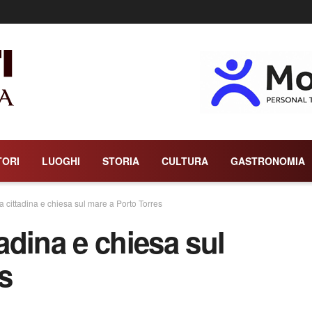
TORI
LUOGHI
STORIA
CULTURA
GASTRONOMIA
a cittadina e chiesa sul mare a Porto Torres
tadina e chiesa sul
s