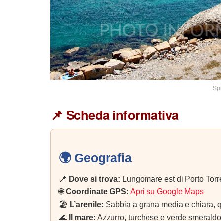
Spi
📌 Scheda informativa
🌍 Geografia
📍
Dove si trova:
Lungomare est di Porto Torre
🌐
Coordinate GPS:
Apri su Google Maps
🏖️
L’arenile:
Sabbia a grana media e chiara, q
🌊
Il mare:
Azzurro, turchese e verde smeraldo