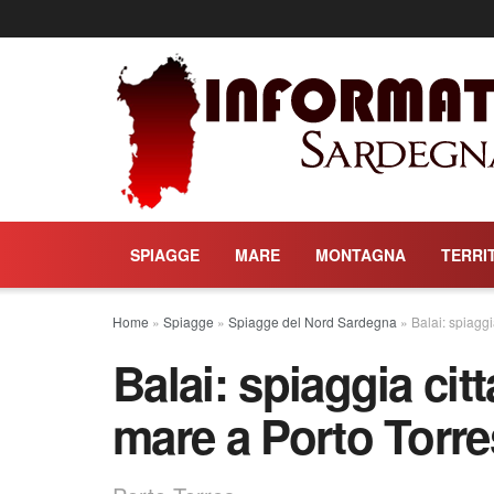
SPIAGGE
MARE
MONTAGNA
TERRI
Home
»
Spiagge
»
Spiagge del Nord Sardegna
»
Balai: spiaggi
Balai: spiaggia cit
mare a Porto Torre