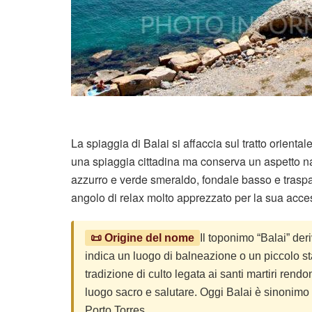
La spiaggia di Balai si affaccia sul tratto orienta
una spiaggia cittadina ma conserva un aspetto n
azzurro e verde smeraldo, fondale basso e traspa
angolo di relax molto apprezzato per la sua acces
📜 Origine del nome
Il toponimo “Balai” de
indica un luogo di balneazione o un piccolo st
tradizione di culto legata ai santi martiri rendo
luogo sacro e salutare. Oggi Balai è sinonimo di
Porto Torres.