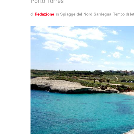
Porto Torres
di
Redazione
in
Spiagge del Nord Sardegna
Tempo di let