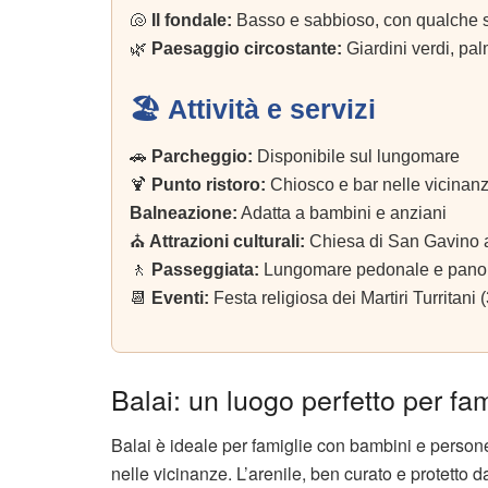
🐚
Il fondale:
Basso e sabbioso, con qualche 
🌿
Paesaggio circostante:
Giardini verdi, pa
🏖️ Attività e servizi
🚗
Parcheggio:
Disponibile sul lungomare
🍹
Punto ristoro:
Chiosco e bar nelle vicinan
Balneazione:
Adatta a bambini e anziani
⛪
Attrazioni culturali:
Chiesa di San Gavino a
🚶
Passeggiata:
Lungomare pedonale e pano
📆
Eventi:
Festa religiosa dei Martiri Turritani
Balai: un luogo perfetto per fa
Balai è ideale per famiglie con bambini e persone
nelle vicinanze. L’arenile, ben curato e protetto 