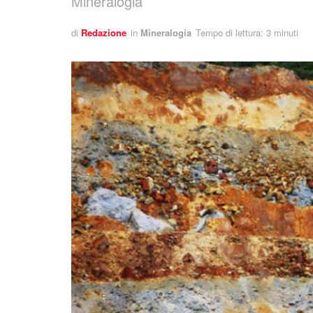
Mineralogia
di
Redazione
in
Mineralogia
Tempo di lettura: 3 minuti