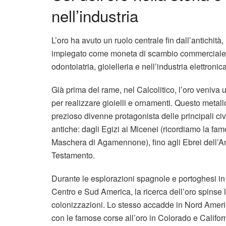
nell’industria
L’oro ha avuto un ruolo centrale fin dall’antichità,
impiegato come moneta di scambio commerciale,
odontoiatria, gioielleria e nell’industria elettronica
Già prima del rame, nel Calcolitico, l’oro veniva 
per realizzare gioielli e ornamenti. Questo metall
prezioso divenne protagonista delle principali civ
antiche: dagli Egizi ai Micenei (ricordiamo la fa
Maschera di Agamennone), fino agli Ebrei dell’A
Testamento.
Durante le esplorazioni spagnole e portoghesi in
Centro e Sud America, la ricerca dell’oro spinse 
colonizzazioni. Lo stesso accadde in Nord Ameri
con le famose corse all’oro in Colorado e Californ