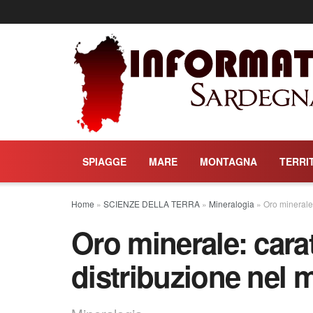
SPIAGGE
MARE
MONTAGNA
TERRI
Home
»
SCIENZE DELLA TERRA
»
Mineralogia
»
Oro minerale:
Oro minerale: carat
distribuzione nel