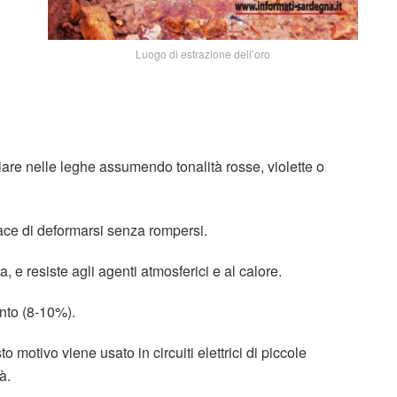
Luogo di estrazione dell’oro
variare nelle leghe assumendo tonalità rosse, violette o
apace di deformarsi senza rompersi.
 e resiste agli agenti atmosferici e al calore.
ento (8-10%).
to motivo viene usato in circuiti elettrici di piccole
à.