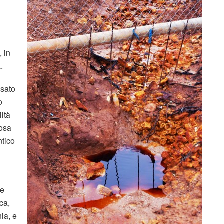
 in
.
usato
o
iltà
mosa
ntico
le
ca,
ia, e