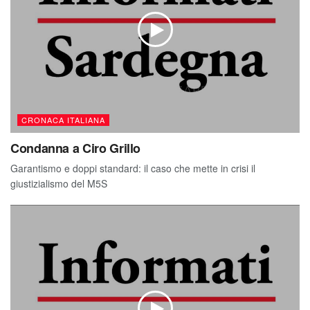
CRONACA ITALIANA
Condanna a Ciro Grillo
Garantismo e doppi standard: il caso che mette in crisi il
giustizialismo del M5S