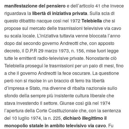
manifestazione del pensiero
e dell’articolo 41 che invece
riguardava la
libertà di iniziativa privata
. Sulla scia di
questo dibattito nacque così nel 1972
Telebiella
che si
propose sul mercato delle trasmissioni televisive via cavo
su scala locale. L’iniziativa tuttavia venne bloccata l’anno
dopo dal secondo governo Andreotti che, con apposto
decreto, il D.P.R 29 marzo 1973, n. 156, mise fuori legge
tutte le emittenti radio-televisive private. Nonostante ciò
Telebiella proseguì le trasmissioni per un paio di mesi, fino
a che il governo Andreotti la fece oscurare. La questione
però non si risolse in un braccio di ferro tra libertà
d’impresa e Stato, ma divenne di ribalta nazionale sullo
sfondo della sempre più insistente cultura liberale che
stava investendo il settore. Giunse così già nel 1974
l’apertura della Corte Costituzionale che, con la sentenza
del 10 luglio 1974, la n. 225,
dichiarò illegittimo il
monopolio statale in ambito televisivo via cavo
. Fu