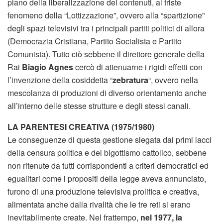
piano della liberalizzazione dei contenuti, al triste
fenomeno della “Lottizzazione”, ovvero alla “spartizione”
degli spazi televisivi tra i principali partiti politici di allora
(Democrazia Cristiana, Partito Socialista e Partito
Comunista). Tutto ciò sebbene il direttore generale della
Rai
Biagio Agnes
cercò di attenuarne i rigidi effetti con
l’invenzione della cosiddetta “
zebratura
“, ovvero nella
mescolanza di produzioni di diverso orientamento anche
all’interno delle stesse strutture e degli stessi canali.
LA PARENTESI CREATIVA (1975/1980)
Le conseguenze di questa gestione slegata dai primi lacci
della censura politica e del bigottismo cattolico, sebbene
non ritenute da tutti corrispondenti a criteri democratici ed
egualitari come i propositi della legge aveva annunciato,
furono di una produzione televisiva prolifica e creativa,
alimentata anche dalla rivalità che le tre reti si erano
inevitabilmente create. Nel frattempo,
nel 1977, la