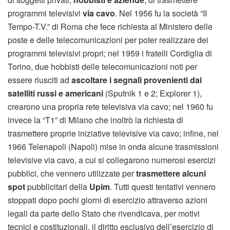
programmi televisivi
via cavo
. Nel 1956 fu la società “II
Tempo-T.V.” di Roma che fece richiesta al Ministero delle
poste e delle telecomunicazioni per poter realizzare dei
programmi televisivi propri; nel 1959 i fratelli Cordiglia di
Torino, due hobbisti delle telecomunicazioni noti per
essere riusciti ad
ascoltare i segnali provenienti dai
satelliti russi e americani
(Sputnik 1 e 2; Explorer 1),
crearono una propria rete televisiva via cavo; nel 1960 fu
invece la “T1” di Milano che inoltrò la richiesta di
trasmettere proprie iniziative televisive via cavo; infine, nel
1966 Telenapoli (Napoli) mise in onda alcune trasmissioni
televisive via cavo, a cui si collegarono numerosi esercizi
pubblici, che vennero utilizzate per
trasmettere alcuni
spot
pubblicitari della
Upim
. Tutti questi tentativi vennero
stoppati dopo pochi giorni di esercizio attraverso azioni
legali da parte dello Stato che rivendicava, per motivi
tecnici e costituzionali, il diritto esclusivo dell’esercizio di