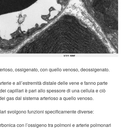
rterioso, ossigenato, con quello venoso, deossigenato.
 arterie e all’estremità distale delle vene e fanno parte
 dei capillari è pari allo spessore di una cellula e ciò
 dei gas dal sistema arterioso a quello venoso.
lari svolgono funzioni specificamente diverse:
bonica con l’ossigeno tra polmoni e arterie polmonari