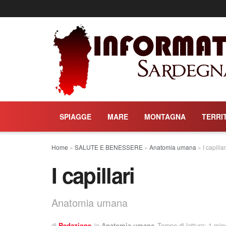
SPIAGGE
MARE
MONTAGNA
TERRI
Home
»
SALUTE E BENESSERE
»
Anatomia umana
»
I capillar
I capillari
Anatomia umana
di
Redazione
in
Anatomia umana
Tempo di lettura: 1 minu