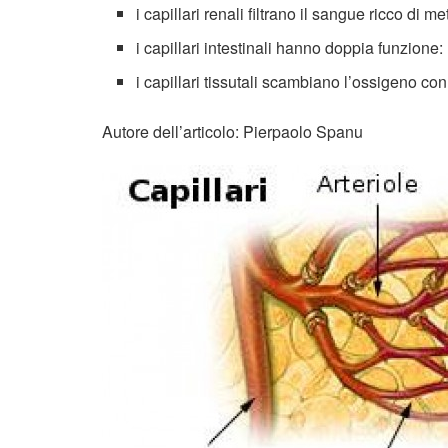
i capillari
renali
filtrano il sangue ricco di met
i capillari
intestinali
hanno doppia funzione: 1) 
i capillari
tissutali
scambiano l’ossigeno con la
Autore dell’articolo: Pierpaolo Spanu