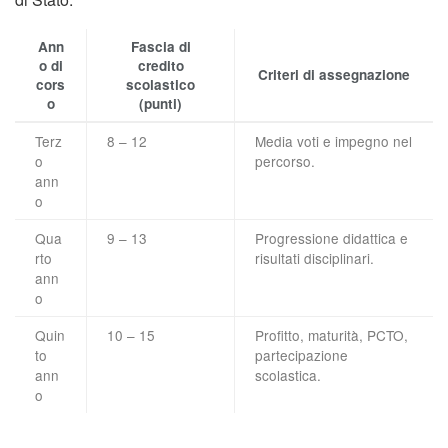
Ann
Fascia di
o di
credito
Criteri di assegnazione
cors
scolastico
o
(punti)
Terz
8 – 12
Media voti e impegno nel
o
percorso.
ann
o
Qua
9 – 13
Progressione didattica e
rto
risultati disciplinari.
ann
o
Quin
10 – 15
Profitto, maturità, PCTO,
to
partecipazione
ann
scolastica.
o