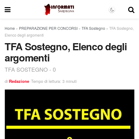
Home
»
PREPARAZIONE PER CONCORSI
»
TFA Sostegno
»
TFA Sostegno,
Elenco degli argomenti
TFA Sostegno, Elenco degli
argomenti
TFA SOSTEGNO - 0
di
Redazione
Tempo di lettura: 3 minuti