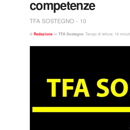
competenze
TFA SOSTEGNO - 10
di
Redazione
in
TFA Sostegno
Tempo di lettura: 19 minuti