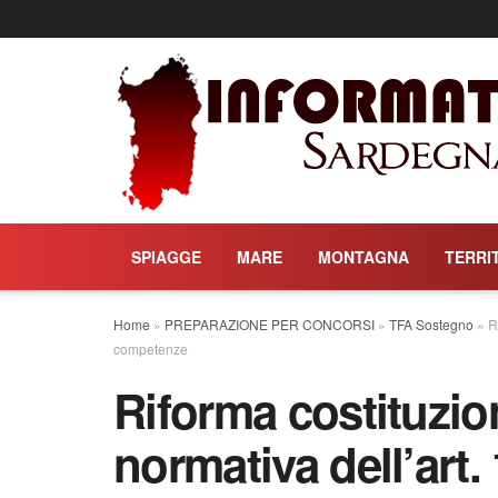
SPIAGGE
MARE
MONTAGNA
TERRI
Home
»
PREPARAZIONE PER CONCORSI
»
TFA Sostegno
»
R
competenze
Riforma costituzio
normativa dell’art. 