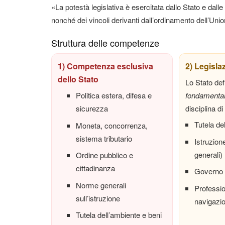
«La potestà legislativa è esercitata dallo Stato e dalle
nonché dei vincoli derivanti dall’ordinamento dell’Unio
Struttura delle competenze
1) Competenza esclusiva
2) Legisla
dello Stato
Lo Stato def
Politica estera, difesa e
fondamental
sicurezza
disciplina di
Tutela de
Moneta, concorrenza,
sistema tributario
Istruzion
generali)
Ordine pubblico e
cittadinanza
Governo d
Norme generali
Profession
sull’istruzione
navigazi
Tutela dell’ambiente e beni