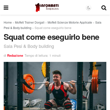
Home
»
Moffeti Trainer Dorgali
»
Moffeti Scienze Motorie Applicate
»
Sala
Pesi & Body building
»
Squat come eseguirlo bene
Squat come eseguirlo bene
Sala Pesi & Body building
di
Redazione
Tempo di lettura: 1 minuti