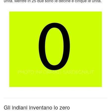
unità. Mentre in 25 due sono le decine e cinque le unità.
Gli indiani inventano lo zero