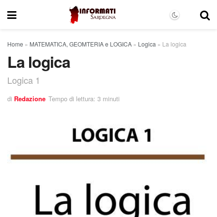
Home
»
MATEMATICA, GEOMTERIA e LOGICA
»
Logica
»
La logica
La logica
Logica 1
di
Redazione
Tempo di lettura: 3 minuti