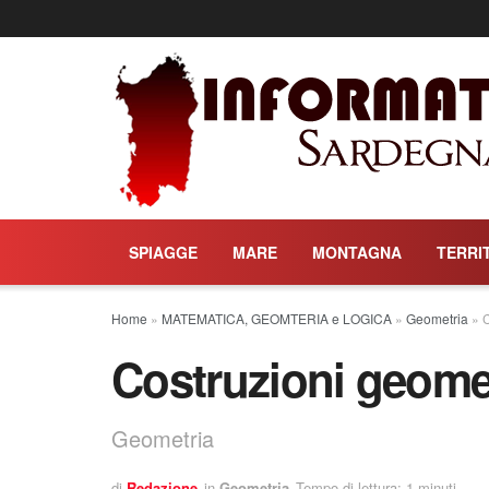
SPIAGGE
MARE
MONTAGNA
TERRI
Home
»
MATEMATICA, GEOMTERIA e LOGICA
»
Geometria
»
C
Costruzioni geome
Geometria
di
Redazione
in
Geometria
Tempo di lettura: 1 minuti