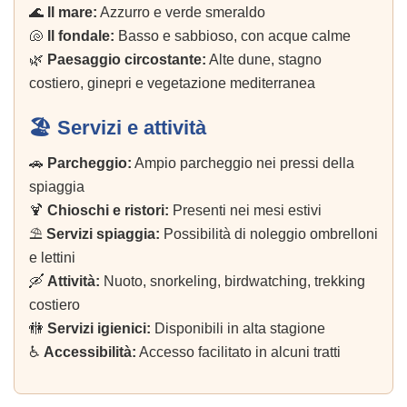
🌊
Il mare:
Azzurro e verde smeraldo
🐚
Il fondale:
Basso e sabbioso, con acque calme
🌿
Paesaggio circostante:
Alte dune, stagno
costiero, ginepri e vegetazione mediterranea
🏖️ Servizi e attività
🚗
Parcheggio:
Ampio parcheggio nei pressi della
spiaggia
🍹
Chioschi e ristori:
Presenti nei mesi estivi
⛱️
Servizi spiaggia:
Possibilità di noleggio ombrelloni
e lettini
🛶
Attività:
Nuoto, snorkeling, birdwatching, trekking
costiero
🚻
Servizi igienici:
Disponibili in alta stagione
♿
Accessibilità:
Accesso facilitato in alcuni tratti