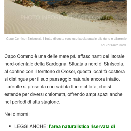
Capo Comino (Siniscola), il tratto di costa roccioso lascia spazio alle dune e all'arenile
nel versante nord.
Capo Comino è una delle mete più affascinanti del litorale
nord-orientale della Sardegna. Situata a nord di Siniscola,
al confine con il territorio di Orosei, questa località costiera
si distingue per il suo paesaggio naturale ancora intatto.
L’arenile si presenta con sabbia fine e chiara, che si
estende per diversi chilometri, offrendo ampi spazi anche
nei periodi di alta stagione.
Nei dintorni:
LEGGI ANCHE:
l’area naturalistica riservata di