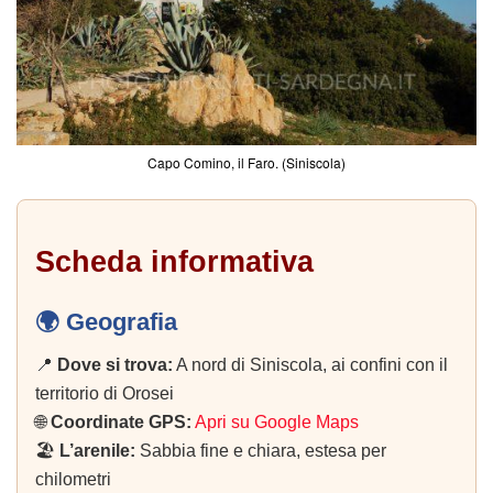
Capo Comino, il Faro. (Siniscola)
Scheda informativa
🌍 Geografia
📍
Dove si trova:
A nord di Siniscola, ai confini con il
territorio di Orosei
🌐
Coordinate GPS:
Apri su Google Maps
🏖️
L’arenile:
Sabbia fine e chiara, estesa per
chilometri