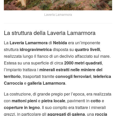
Laveria Lamarmora
La struttura della Laveria Lamarmora
La
Laveria Lamarmora
di
Nebida
era un’imponente
struttura
idrogravimetrica
disposta su
quattro livelli
,
realizzata lungo il fianco di un declivio affacciato sul mare.
Estesa su una superficie di circa
2000 metri quadrati
,
l’impianto trattava i
minerali estratti nelle miniere del
territorio
, trasportati tramite
convogli ferroviari
,
teleferica
Carroccia
e
galleria Lamarmora
.
La costruzione, di grande pregio per l’epoca, era realizzata
con
mattoni pieni
e
pietra locale
, pavimenti in
cotto
e
coperture in legno
. Il suo compito era trattare i minerali
grezzi, in particolare gli
aggregati di galena
, una
roccia