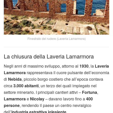
Finestrato del rudere (Laveria Lamarmora)
La chiusura della Laveria Lamarmora
Negli anni di massimo sviluppo, attorno al
1930
, la
Laveria
Lamarmora
rappresentava il cuore pulsante dell’economia
di
Nebida
, piccolo borgo costiero che all’epoca contava
circa
3.000 abitanti
, un terzo dei quali impiegato nel
settore minerario. I principali cantieri attivi –
Fortuna
,
Lamarmora
e
Nicolay
– davano lavoro fino a
400
persone
, rendendo il paese un centro nevralgico
dell’
industria estrattiva iglesiente
.