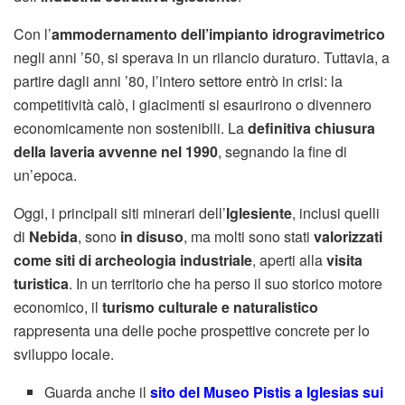
Con l’
ammodernamento dell’impianto idrogravimetrico
negli anni ’50, si sperava in un rilancio duraturo. Tuttavia, a
partire dagli anni ’80, l’intero settore entrò in crisi: la
competitività calò, i giacimenti si esaurirono o divennero
economicamente non sostenibili. La
definitiva chiusura
della laveria avvenne nel 1990
, segnando la fine di
un’epoca.
Oggi, i principali siti minerari dell’
Iglesiente
, inclusi quelli
di
Nebida
, sono
in disuso
, ma molti sono stati
valorizzati
come siti di archeologia industriale
, aperti alla
visita
turistica
. In un territorio che ha perso il suo storico motore
economico, il
turismo culturale e naturalistico
rappresenta una delle poche prospettive concrete per lo
sviluppo locale.
Guarda anche il
sito del Museo Pistis a Iglesias sui