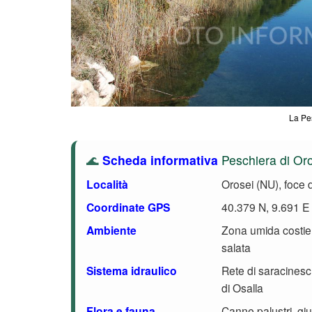
La Pe
🌊
Scheda informativa
Peschiera di Or
Località
Orosei (NU), foce 
Coordinate GPS
40.379 N, 9.691 E
Ambiente
Zona umida costier
salata
Sistema idraulico
Rete di saracinesch
di Osalla
Flora e fauna
Canne palustri, giun