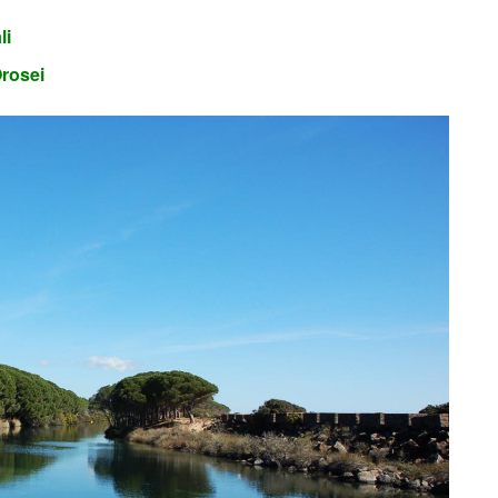
li
Orosei