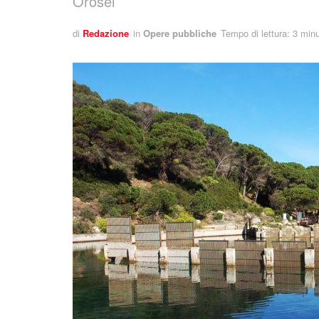
Orosei
di
Redazione
in
Opere pubbliche
Tempo di lettura: 3 minu