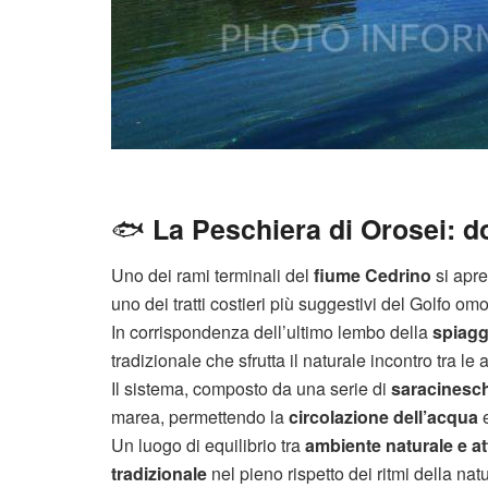
🐟
La Peschiera di Orosei: do
Uno dei rami terminali del
fiume Cedrino
si apre
uno dei tratti costieri più suggestivi del Golfo om
In corrispondenza dell’ultimo lembo della
spiagg
tradizionale che sfrutta il naturale incontro tra l
Il sistema, composto da una serie di
saracinesch
marea, permettendo la
circolazione dell’acqua
e
Un luogo di equilibrio tra
ambiente naturale e at
tradizionale
nel pieno rispetto dei ritmi della nat