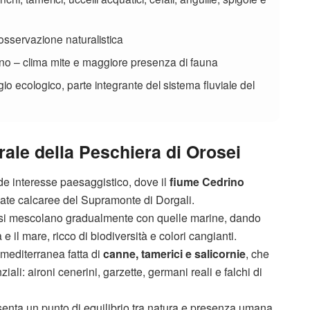
sservazione naturalistica
no – clima mite e maggiore presenza di fauna
o ecologico, parte integrante del sistema fluviale del
ale della Peschiera di Orosei
de interesse paesaggistico, dove il
fiume Cedrino
llate calcaree del Supramonte di Dorgali.
me si mescolano gradualmente con quelle marine, dando
 e il mare, ricco di biodiversità e colori cangianti.
mediterranea fatta di
canne, tamerici e salicornie
, che
ali: aironi cenerini, garzette, germani reali e falchi di
senta un punto di equilibrio tra natura e presenza umana,