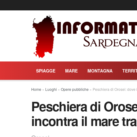
SPIAGGE
MARE
MONTAGNA
TERRI
Home
»
Luoghi
»
Opere pubbliche
»
Peschiera di Orosei: dove i
Peschiera di Orose
incontra il mare tr