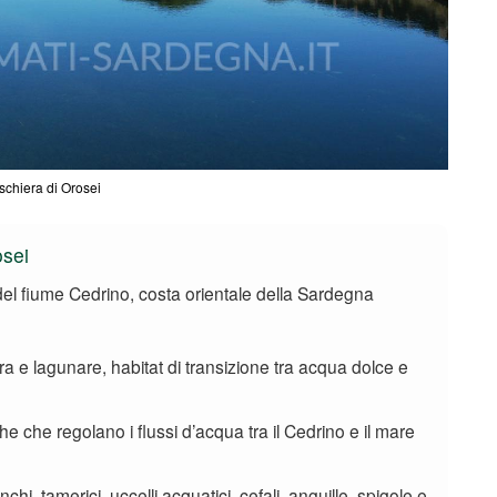
schiera di Orosei
osei
del fiume Cedrino, costa orientale della Sardegna
a e lagunare, habitat di transizione tra acqua dolce e
e che regolano i flussi d’acqua tra il Cedrino e il mare
chi, tamerici, uccelli acquatici, cefali, anguille, spigole e