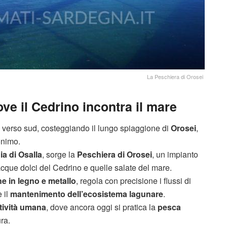
La Peschiera di Orosei
ve il Cedrino incontra il mare
 verso sud, costeggiando il lungo spiaggione di
Orosei
,
onimo.
ia di Osalla
, sorge la
Peschiera di Orosei
, un impianto
e acque dolci del Cedrino e quelle salate del mare.
e in legno e metallo
, regola con precisione i flussi di
 il
mantenimento dell’ecosistema lagunare
.
tività umana
, dove ancora oggi si pratica la
pesca
ura.