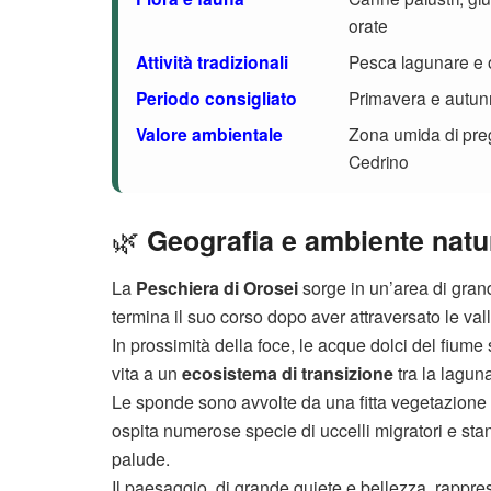
orate
Attività tradizionali
Pesca lagunare e o
Periodo consigliato
Primavera e autun
Valore ambientale
Zona umida di pregi
Cedrino
🌿
Geografia e ambiente natur
La
Peschiera di Orosei
sorge in un’area di gran
termina il suo corso dopo aver attraversato le va
In prossimità della foce, le acque dolci del fiu
vita a un
ecosistema di transizione
tra la laguna
Le sponde sono avvolte da una fitta vegetazione 
ospita numerose specie di uccelli migratori e stanzi
palude.
Il paesaggio, di grande quiete e bellezza, rappre