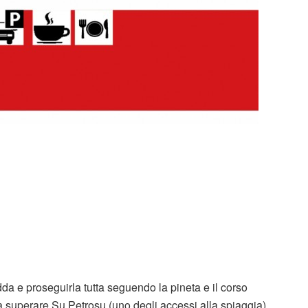
a e proseguirla tutta seguendo la pineta e il corso
 a superare Su Petrosu (uno degli accessi alla spiaggia),