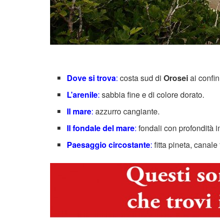
Dove si trova
:
costa sud di
Orosei
ai confini
L’arenile
:
sabbia fine e di colore dorato.
Il mare
:
azzurro cangiante.
Il fondale del mare
:
fondali con profondità i
Paesaggio circostante
:
fitta pineta, canal