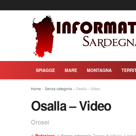
SPIAGGE
MARE
MONTAGNA
TERRI
Home
»
Senza categoria
»
Osalla – Video
Osalla – Video
Orosei
di
Redazione
in
Senza categoria
Tempo di lettura: 1 minut