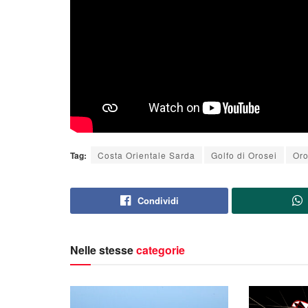
Tag:
Costa Orientale Sarda
Golfo di Orosei
Oro
Condividi
Nelle stesse
categorie