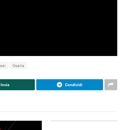
sei
Osalla
Invia
Condividi