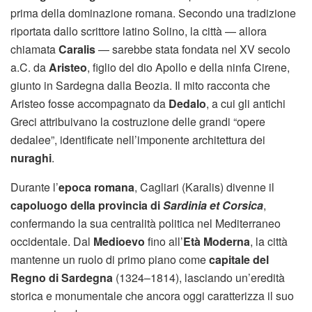
prima della dominazione romana. Secondo una tradizione
riportata dallo scrittore latino Solino, la città — allora
chiamata
Caralis
— sarebbe stata fondata nel XV secolo
a.C. da
Aristeo
, figlio del dio Apollo e della ninfa Cirene,
giunto in Sardegna dalla Beozia. Il mito racconta che
Aristeo fosse accompagnato da
Dedalo
, a cui gli antichi
Greci attribuivano la costruzione delle grandi “opere
dedalee”, identificate nell’imponente architettura dei
nuraghi
.
Durante l’
epoca romana
, Cagliari (Karalis) divenne il
capoluogo della provincia di
Sardinia et Corsica
,
confermando la sua centralità politica nel Mediterraneo
occidentale. Dal
Medioevo
fino all’
Età Moderna
, la città
mantenne un ruolo di primo piano come
capitale del
Regno di Sardegna
(1324–1814), lasciando un’eredità
storica e monumentale che ancora oggi caratterizza il suo