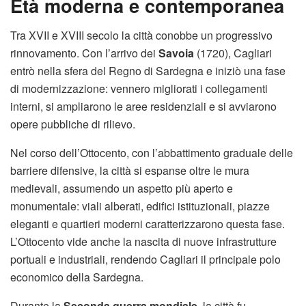
Età moderna e contemporanea
Tra XVII e XVIII secolo la città conobbe un progressivo
rinnovamento. Con l’arrivo dei
Savoia
(1720), Cagliari
entrò nella sfera del Regno di Sardegna e iniziò una fase
di modernizzazione: vennero migliorati i collegamenti
interni, si ampliarono le aree residenziali e si avviarono
opere pubbliche di rilievo.
Nel corso dell’Ottocento, con l’abbattimento graduale delle
barriere difensive, la città si espanse oltre le mura
medievali, assumendo un aspetto più aperto e
monumentale: viali alberati, edifici istituzionali, piazze
eleganti e quartieri moderni caratterizzarono questa fase.
L’Ottocento vide anche la nascita di nuove infrastrutture
portuali e industriali, rendendo Cagliari il principale polo
economico della Sardegna.
Durante la
Seconda guerra mondiale
, la città fu