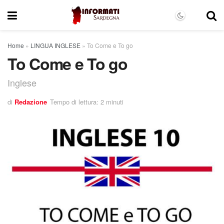
Home
»
LINGUA INGLESE
»
To Come e To go
To Come e To go
Inglese
di
Redazione
Tempo di lettura: 2 minuti