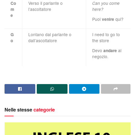
Verso il parlante o
Co
Can you come
l’ascoltatore
m
here?
e
Puoi
qui?
venire
Lontano dal parlante o
I need to go to
G
dall’ascoltatore
the store
o
Devo
al
andare
negozio.
Nelle stesse
categorie