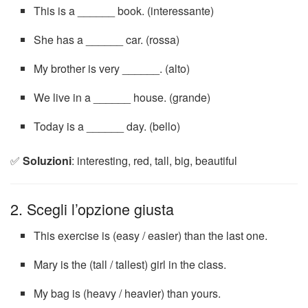
This is a ______ book. (interessante)
She has a ______ car. (rossa)
My brother is very ______. (alto)
We live in a ______ house. (grande)
Today is a ______ day. (bello)
✅
Soluzioni
: interesting, red, tall, big, beautiful
2. Scegli l’opzione giusta
This exercise is (easy / easier) than the last one.
Mary is the (tall / tallest) girl in the class.
My bag is (heavy / heavier) than yours.