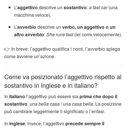
L’
aggettivo
descrive un
sostantivo
:
a fast car
(una
macchina veloce).
L’
avverbio
descrive un
verbo, un aggettivo o un
altro avverbio
:
She runs fast
(lei corre velocemente).
👉 In breve: l’aggettivo qualifica i nomi, l’avverbio spiega
come avviene un’azione.
Come va posizionato l’aggettivo rispetto al
sostantivo in inglese e in italiano?
In
italiano
l’aggettivo può essere sia
prima che dopo il
sostantivo
:
una bella casa
/
una casa bella
. La posizione
può cambiare leggermente il significato o l’enfasi.
In
inglese
, invece, l’aggettivo
precede sempre il