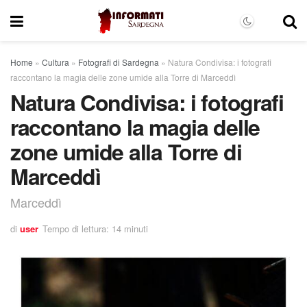
Home
»
Cultura
»
Fotografi di Sardegna
»
Natura Condivisa: i fotografi
raccontano la magia delle zone umide alla Torre di Marceddì
Natura Condivisa: i fotografi
raccontano la magia delle
zone umide alla Torre di
Marceddì
Marceddì
di
user
Tempo di lettura: 14 minuti