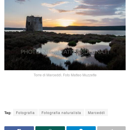
Torre di Marceddì. Foto Matteo Muzzette
Tag:
Fotografia
Fotografia naturalista
Marceddì