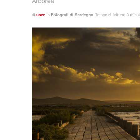
Arborea
di
user
in
Fotografi di Sardegna
Tempo di lettura: 3 minut