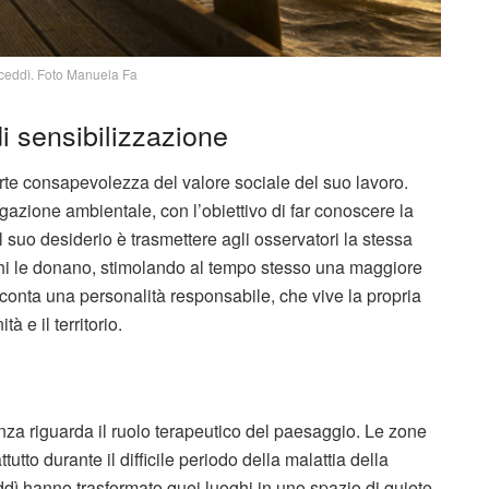
rceddì. Foto Manuela Fa
i sensibilizzazione
te consapevolezza del valore sociale del suo lavoro.
gazione ambientale, con l’obiettivo di far conoscere la
l suo desiderio è trasmettere agli osservatori la stessa
hi le donano, stimolando al tempo stesso una maggiore
cconta una personalità responsabile, che vive la propria
 e il territorio.
anza riguarda il ruolo terapeutico del paesaggio. Le zone
tutto durante il difficile periodo della malattia della
ì hanno trasformato quei luoghi in uno spazio di quiete