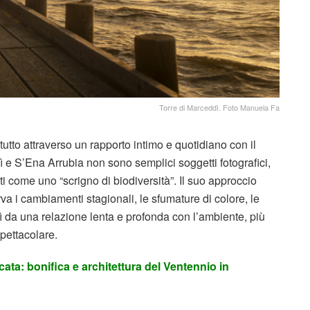
Torre di Marceddì. Foto Manuela Fa
utto attraverso un rapporto intimo e quotidiano con il
 e S’Ena Arrubia non sono semplici soggetti fotografici,
uti come uno “scrigno di biodiversità”. Il suo approccio
va i cambiamenti stagionali, le sfumature di colore, le
sì da una relazione lenta e profonda con l’ambiente, più
spettacolare.
icata: bonifica e architettura del Ventennio in