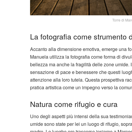
Torre di Ma
La fotografia come strumento d
Accanto alla dimensione emotiva, emerge una for
Manuela utilizza la fotografia come forma di divul
bellezza ma anche la fragilità delle zone umide. I
sensazione di pace e benessere che questi luog
attenzione alla loro tutela. Questa prospettiva ra
pratica artistica come un impegno verso la comunità
Natura come rifugio e cura
Uno degli aspetti più intensi della sua testimoni
umide sono state per lei un luogo di rifugio, soprat
madre. Le lunghe ore trascorse insieme a Marcedd