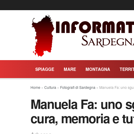
SPIAGGE
MARE
MONTAGNA
TERRI
Home
»
Cultura
»
Fotografi di Sardegna
»
Manuela Fa: uno sgua
Manuela Fa: uno s
cura, memoria e tu