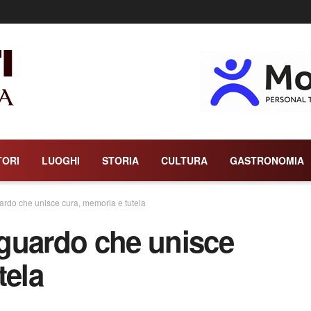
TORI
LUOGHI
STORIA
CULTURA
GASTRONOMIA
rdo che unisce cura, memoria e tutela
guardo che unisce
tela