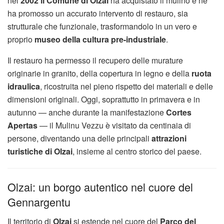
nel
2002 il Comune di Olzai
ha acquistato il mulino e ne
ha promosso un accurato intervento di restauro, sia
strutturale che funzionale, trasformandolo in un vero e
proprio
museo della cultura pre-industriale
.
Il restauro ha permesso il recupero delle murature
originarie in granito, della copertura in legno e della
ruota
idraulica
, ricostruita nel pieno rispetto dei materiali e delle
dimensioni originali. Oggi, soprattutto in primavera e in
autunno — anche durante la manifestazione
Cortes
Apertas
— il Mulinu Vezzu è visitato da centinaia di
persone, diventando una delle principali
attrazioni
turistiche di Olzai
, insieme al centro storico del paese.
Olzai: un borgo autentico nel cuore del
Gennargentu
Il territorio di
Olzai
si estende nel cuore del
Parco del