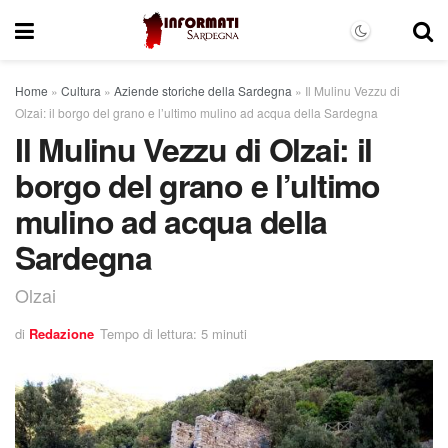
Home
»
Cultura
»
Aziende storiche della Sardegna
»
Il Mulinu Vezzu di
Olzai: il borgo del grano e l’ultimo mulino ad acqua della Sardegna
Il Mulinu Vezzu di Olzai: il
borgo del grano e l’ultimo
mulino ad acqua della
Sardegna
Olzai
di
Redazione
Tempo di lettura: 5 minuti