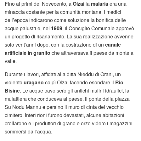
Fino ai primi del Novecento, a
Olzai
la
malaria
era una
minaccia costante per la comunità montana. I medici
dell’epoca indicarono come soluzione la bonifica delle
acque palustri e, nel
1909
, il Consiglio Comunale approvò
un progetto di risanamento. La sua realizzazione avvenne
solo vent’anni dopo, con la costruzione di un
canale
artificiale in granito
che attraversava il paese da monte a
valle.
Durante i lavori, affidati alla ditta Nieddu di Orani, un
violento
uragano
colpì Olzai facendo esondare il
Rio
Bisine
. Le acque travolsero gli antichi mulini idraulici, la
mulattiera che conduceva al paese, il ponte della piazza
Su Nodu Mannu e persino il muro di cinta del vecchio
cimitero. Interi rioni furono devastati, alcune abitazioni
crollarono e i produttori di grano e orzo videro i magazzini
sommersi dall’acqua.