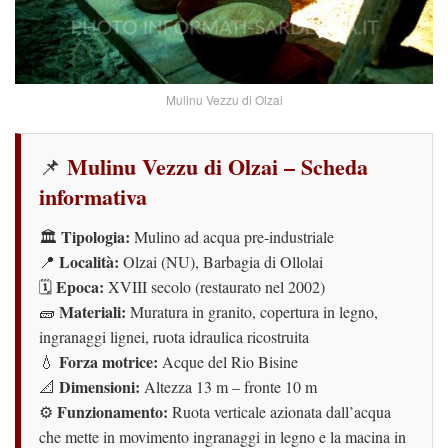
Mulinu Vezzu di Olzai
Mulinu Vezzu di Olzai – Scheda
📌
informativa
Tipologia:
🏛️
Mulino ad acqua pre-industriale
Località:
📍
Olzai (NU), Barbagia di Ollolai
Epoca:
🗓️
XVIII secolo (restaurato nel 2002)
Materiali:
🧱
Muratura in granito, copertura in legno,
ingranaggi lignei, ruota idraulica ricostruita
Forza motrice:
💧
Acque del Rio Bisine
Dimensioni:
📐
Altezza 13 m – fronte 10 m
Funzionamento:
⚙️
Ruota verticale azionata dall’acqua
che mette in movimento ingranaggi in legno e la macina in