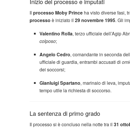
Inizio del processo e imputati
Il
processo Moby Prince
ha visto diverse fasi, t
processo
è iniziato il
29 novembre 1995
. Gli i
Valentino Rolla
, terzo ufficiale dell’Agip A
colposo
;
Angelo Cedro
, comandante in seconda dell
ufficiale di guardia, entrambi accusati di
omi
dei soccorsi;
Gianluigi Spartano
, marinaio di leva, impu
tempo utile la richiesta di soccorso.
La sentenza di primo grado
Il processo si è concluso nella notte tra il
31 otto