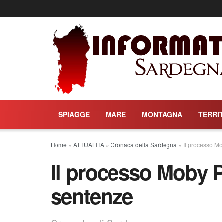
SPIAGGE
MARE
MONTAGNA
TERRI
Home
»
ATTUALITÀ
»
Cronaca della Sardegna
»
Il processo M
Il processo Moby P
sentenze