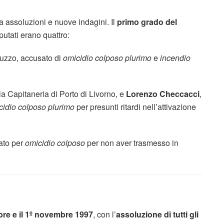
ra assoluzioni e nuove indagini. Il
primo grado del
mputati erano quattro:
bruzzo, accusato di
omicidio colposo plurimo
e
incendio
a Capitaneria di Porto di Livorno, e
Lorenzo Checcacci
,
cidio colposo plurimo
per presunti ritardi nell’attivazione
tato per
omicidio colposo
per non aver trasmesso in
bre e il 1º novembre 1997
, con l’
assoluzione di tutti gli