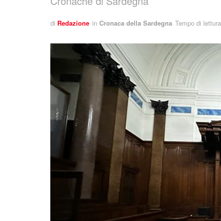
Cronache di Sardegna
di
Redazione
in
Cronaca della Sardegna
Tempo di lettura