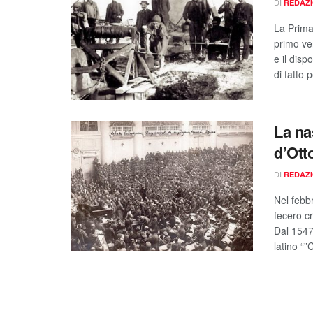
DI
REDAZ
La Prima
primo ve
e il disp
di fatto p
La na
d’Ott
DI
REDAZ
Nel febbr
fecero c
Dal 1547 
latino “”