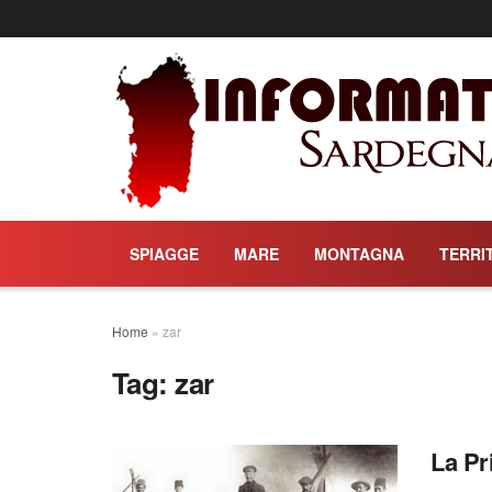
SPIAGGE
MARE
MONTAGNA
TERRI
Home
»
zar
Tag:
zar
La Pr