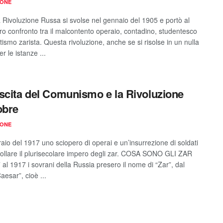
IONE
 Rivoluzione Russa si svolse nel gennaio del 1905 e portò al
ro confronto tra il malcontento operaio, contadino, studentesco
otismo zarista. Questa rivoluzione, anche se si risolse in un nulla
er le istanze ...
scita del Comunismo e la Rivoluzione
obre
IONE
aio del 1917 uno sciopero di operai e un’insurrezione di soldati
rollare il plurisecolare impero degli zar. COSA SONO GLI ZAR
al 1917 i sovrani della Russia presero il nome di “Zar”, dal
Caesar”, cioè ...