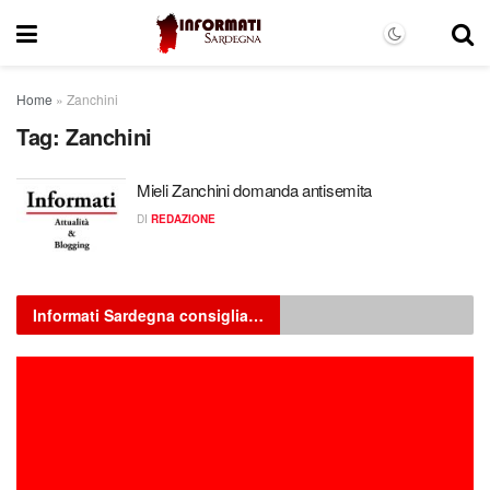
Home
»
Zanchini
Tag:
Zanchini
Mieli Zanchini domanda antisemita
DI
REDAZIONE
Informati Sardegna consiglia…