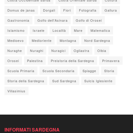
Domus de janas
Dorgali
Fiori
Fotografia
Gallura
Gastronomia
Golfo dell'Asinara
Golfo di Orosei
Islamismo
Israele
Località
Mare
Matematica
Medioevo
Medioriente
Montagna
Nord Sardegna
Nuraghe
Nuraghi
Nuragici
Ogliastra
Olbia
Orosei
Palestina
Preistoria della Sardegna
Primavera
Scuola Primaria
Scuola Secondaria
Spiagge
Storia
Storia della Sardegna
Sud Sardegna
Sulcis Iglesiente
Villasimius
INFORMATI SARDEGNA