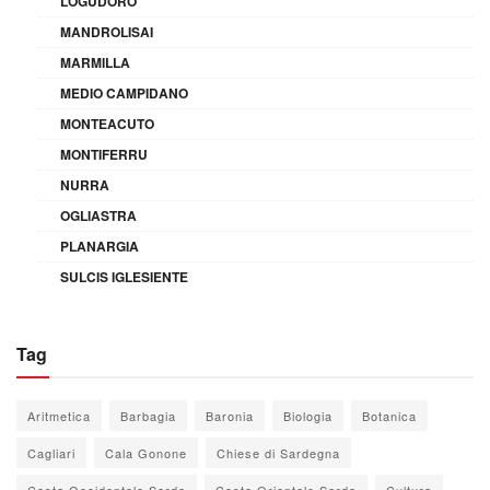
LOGUDORO
MANDROLISAI
MARMILLA
MEDIO CAMPIDANO
MONTEACUTO
MONTIFERRU
NURRA
OGLIASTRA
PLANARGIA
SULCIS IGLESIENTE
Tag
Aritmetica
Barbagia
Baronia
Biologia
Botanica
Cagliari
Cala Gonone
Chiese di Sardegna
Costa Occidentale Sarda
Costa Orientale Sarda
Cultura