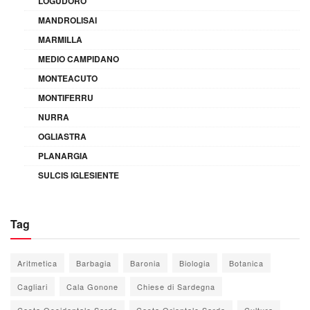
LOGUDORO
MANDROLISAI
MARMILLA
MEDIO CAMPIDANO
MONTEACUTO
MONTIFERRU
NURRA
OGLIASTRA
PLANARGIA
SULCIS IGLESIENTE
Tag
Aritmetica
Barbagia
Baronia
Biologia
Botanica
Cagliari
Cala Gonone
Chiese di Sardegna
Costa Occidentale Sarda
Costa Orientale Sarda
Cultura