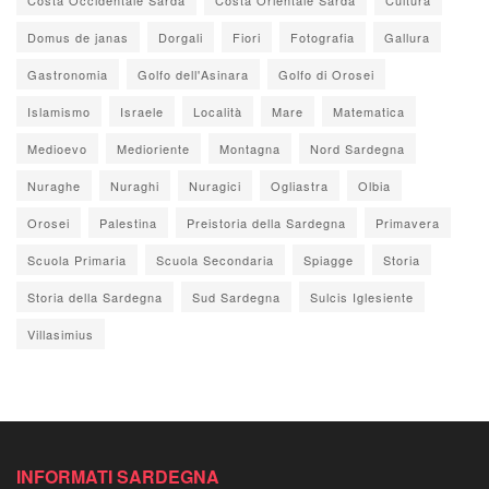
Domus de janas
Dorgali
Fiori
Fotografia
Gallura
Gastronomia
Golfo dell'Asinara
Golfo di Orosei
Islamismo
Israele
Località
Mare
Matematica
Medioevo
Medioriente
Montagna
Nord Sardegna
Nuraghe
Nuraghi
Nuragici
Ogliastra
Olbia
Orosei
Palestina
Preistoria della Sardegna
Primavera
Scuola Primaria
Scuola Secondaria
Spiagge
Storia
Storia della Sardegna
Sud Sardegna
Sulcis Iglesiente
Villasimius
INFORMATI SARDEGNA