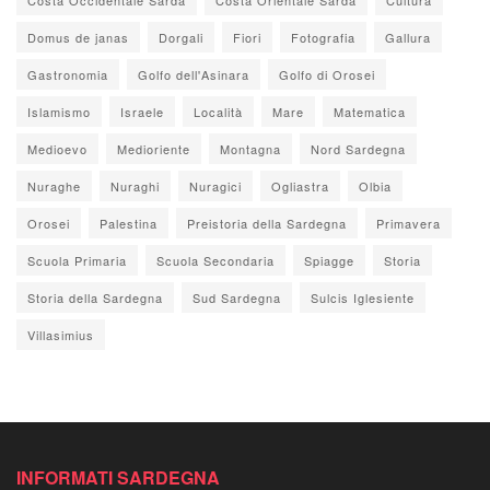
Domus de janas
Dorgali
Fiori
Fotografia
Gallura
Gastronomia
Golfo dell'Asinara
Golfo di Orosei
Islamismo
Israele
Località
Mare
Matematica
Medioevo
Medioriente
Montagna
Nord Sardegna
Nuraghe
Nuraghi
Nuragici
Ogliastra
Olbia
Orosei
Palestina
Preistoria della Sardegna
Primavera
Scuola Primaria
Scuola Secondaria
Spiagge
Storia
Storia della Sardegna
Sud Sardegna
Sulcis Iglesiente
Villasimius
INFORMATI SARDEGNA