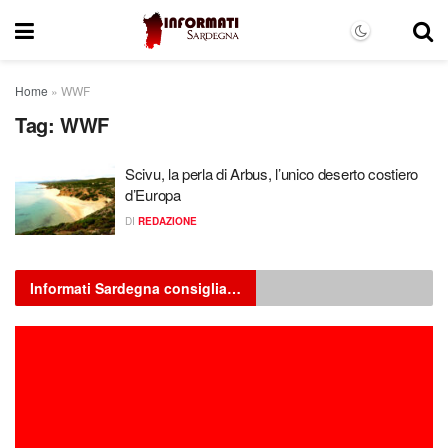
Home
»
WWF
Tag:
WWF
Scivu, la perla di Arbus, l’unico deserto costiero
d’Europa
DI
REDAZIONE
Informati Sardegna consiglia…