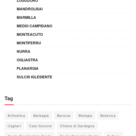
LOGUDORO
MANDROLISAI
MARMILLA
MEDIO CAMPIDANO
MONTEACUTO
MONTIFERRU
NURRA
OGLIASTRA
PLANARGIA
SULCIS IGLESIENTE
Tag
Aritmetica
Barbagia
Baronia
Biologia
Botanica
Cagliari
Cala Gonone
Chiese di Sardegna
Costa Occidentale Sarda
Costa Orientale Sarda
Cultura