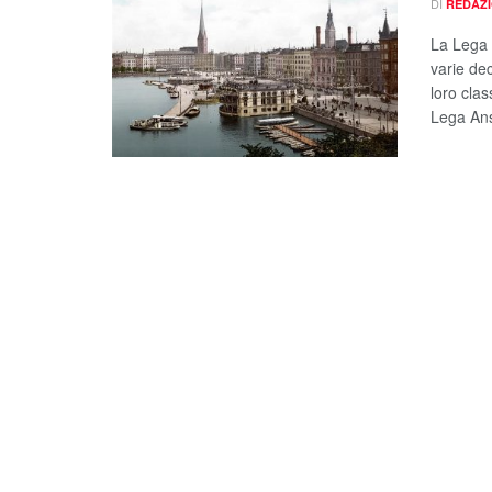
DI
REDAZ
La Lega 
varie dec
loro clas
Lega Ans