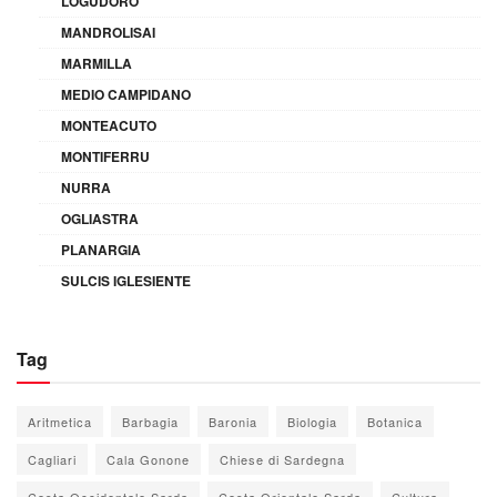
LOGUDORO
MANDROLISAI
MARMILLA
MEDIO CAMPIDANO
MONTEACUTO
MONTIFERRU
NURRA
OGLIASTRA
PLANARGIA
SULCIS IGLESIENTE
Tag
Aritmetica
Barbagia
Baronia
Biologia
Botanica
Cagliari
Cala Gonone
Chiese di Sardegna
Costa Occidentale Sarda
Costa Orientale Sarda
Cultura