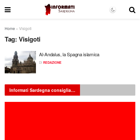
Home
»
Visigoti
Tag:
Visigoti
Al-Andalus, la Spagna islamica
DI
REDAZIONE
Informati Sardegna consiglia…