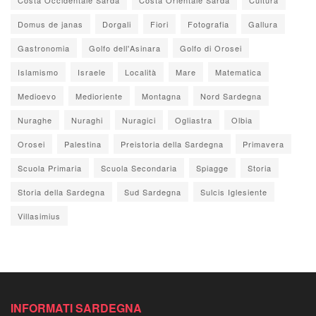
Domus de janas
Dorgali
Fiori
Fotografia
Gallura
Gastronomia
Golfo dell'Asinara
Golfo di Orosei
Islamismo
Israele
Località
Mare
Matematica
Medioevo
Medioriente
Montagna
Nord Sardegna
Nuraghe
Nuraghi
Nuragici
Ogliastra
Olbia
Orosei
Palestina
Preistoria della Sardegna
Primavera
Scuola Primaria
Scuola Secondaria
Spiagge
Storia
Storia della Sardegna
Sud Sardegna
Sulcis Iglesiente
Villasimius
INFORMATI SARDEGNA