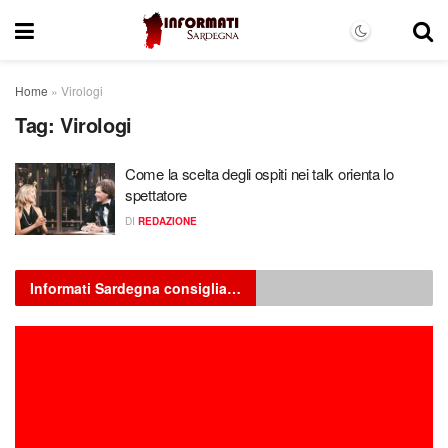
Home
»
Virologi
Tag:
Virologi
Come la scelta degli ospiti nei talk orienta lo
spettatore
DI
REDAZIONE
Informati Sardegna consiglia…