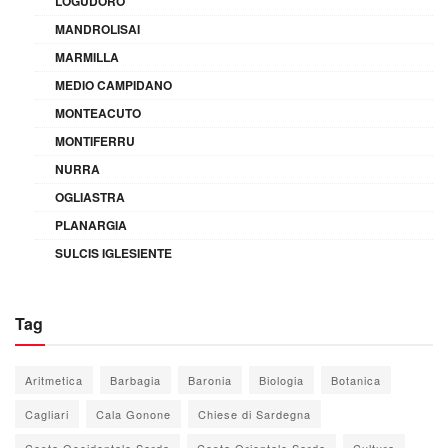
LOGUDORO
MANDROLISAI
MARMILLA
MEDIO CAMPIDANO
MONTEACUTO
MONTIFERRU
NURRA
OGLIASTRA
PLANARGIA
SULCIS IGLESIENTE
Tag
Aritmetica
Barbagia
Baronia
Biologia
Botanica
Cagliari
Cala Gonone
Chiese di Sardegna
Costa Occidentale Sarda
Costa Orientale Sarda
Cultura