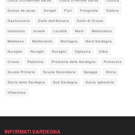
Domus de janas
Dorgali
Fiori
Fotografia
Gallura
Gastronomia
Golfo dell'Asinara
Golfo di Orosei
Islamismo
Israele
Località
Mare
Matematica
Medioevo
Medioriente
Montagna
Nord Sardegna
Nuraghe
Nuraghi
Nuragici
Ogliastra
Olbia
Orosei
Palestina
Preistoria della Sardegna
Primavera
Scuola Primaria
Scuola Secondaria
Spiagge
Storia
Storia della Sardegna
Sud Sardegna
Sulcis Iglesiente
Villasimius
INFORMATI SARDEGNA