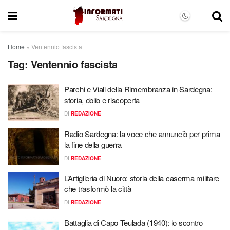
Home
»
Ventennio fascista
Tag:
Ventennio fascista
Parchi e Viali della Rimembranza in Sardegna:
storia, oblio e riscoperta
DI
REDAZIONE
Radio Sardegna: la voce che annunciò per prima
la fine della guerra
DI
REDAZIONE
L’Artiglieria di Nuoro: storia della caserma militare
che trasformò la città
DI
REDAZIONE
Battaglia di Capo Teulada (1940): lo scontro