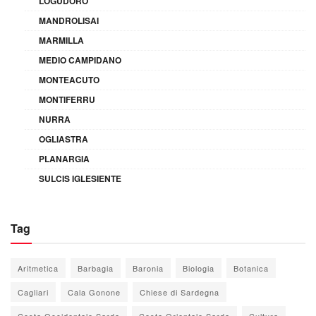
LOGUDORO
MANDROLISAI
MARMILLA
MEDIO CAMPIDANO
MONTEACUTO
MONTIFERRU
NURRA
OGLIASTRA
PLANARGIA
SULCIS IGLESIENTE
Tag
Aritmetica
Barbagia
Baronia
Biologia
Botanica
Cagliari
Cala Gonone
Chiese di Sardegna
Costa Occidentale Sarda
Costa Orientale Sarda
Cultura