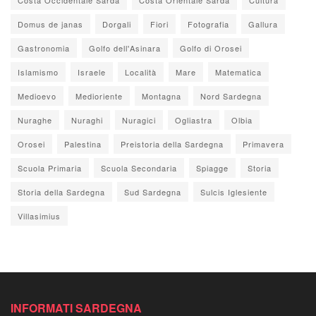
Domus de janas
Dorgali
Fiori
Fotografia
Gallura
Gastronomia
Golfo dell'Asinara
Golfo di Orosei
Islamismo
Israele
Località
Mare
Matematica
Medioevo
Medioriente
Montagna
Nord Sardegna
Nuraghe
Nuraghi
Nuragici
Ogliastra
Olbia
Orosei
Palestina
Preistoria della Sardegna
Primavera
Scuola Primaria
Scuola Secondaria
Spiagge
Storia
Storia della Sardegna
Sud Sardegna
Sulcis Iglesiente
Villasimius
INFORMATI SARDEGNA