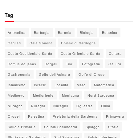
Tag
Aritmetica
Barbagia
Baronia
Biologia
Botanica
Cagliari
Cala Gonone
Chiese di Sardegna
Costa Occidentale Sarda
Costa Orientale Sarda
Cultura
Domus de janas
Dorgali
Fiori
Fotografia
Gallura
Gastronomia
Golfo dell'Asinara
Golfo di Orosei
Islamismo
Israele
Località
Mare
Matematica
Medioevo
Medioriente
Montagna
Nord Sardegna
Nuraghe
Nuraghi
Nuragici
Ogliastra
Olbia
Orosei
Palestina
Preistoria della Sardegna
Primavera
Scuola Primaria
Scuola Secondaria
Spiagge
Storia
Storia della Sardegna
Sud Sardegna
Sulcis Iglesiente