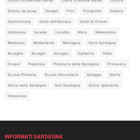
Domus de janas
Dorgali
Fiori
Fotografia
Gallura
Gastronomia
Golfo dell'Asinara
Golfo di Orosei
Islamismo
Israele
Località
Mare
Matematica
Medioevo
Medioriente
Montagna
Nord Sardegna
Nuraghe
Nuraghi
Nuragici
Ogliastra
Olbia
Orosei
Palestina
Preistoria della Sardegna
Primavera
Scuola Primaria
Scuola Secondaria
Spiagge
Storia
Storia della Sardegna
Sud Sardegna
Sulcis Iglesiente
Villasimius
INFORMATI SARDEGNA