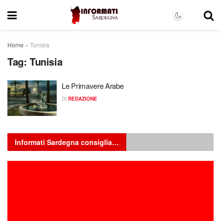
Home
»
Tunisia
Tag:
Tunisia
Le Primavere Arabe
DI
REDAZIONE
Informati Sardegna consiglia…