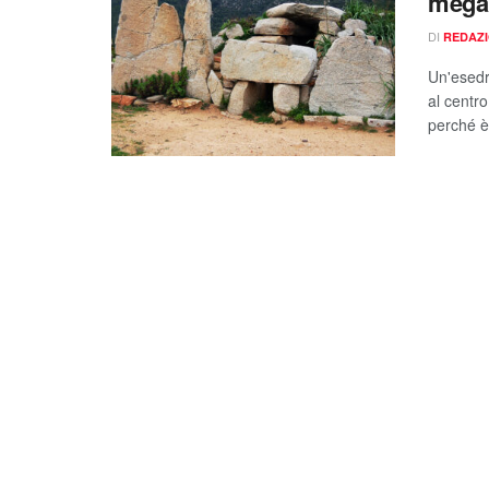
megali
DI
REDAZ
Un'esedra
al centro
perché è