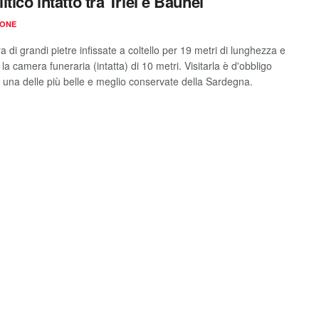
tico intatto tra Triei e Baunei
IONE
 di grandi pietre infissate a coltello per 19 metri di lunghezza e
 la camera funeraria (intatta) di 10 metri. Visitarla è d'obbligo
 una delle più belle e meglio conservate della Sardegna.