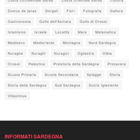
Domus de janas
Dorgali
Fiori
Fotografia
Gallura
Gastronomia
Golfo dell'Asinara
Golfo di Orosei
Islamismo
Israele
Località
Mare
Matematica
Medioevo
Medioriente
Montagna
Nord Sardegna
Nuraghe
Nuraghi
Nuragici
Ogliastra
Olbia
Orosei
Palestina
Preistoria della Sardegna
Primavera
Scuola Primaria
Scuola Secondaria
Spiagge
Storia
Storia della Sardegna
Sud Sardegna
Sulcis Iglesiente
Villasimius
INFORMATI SARDEGNA