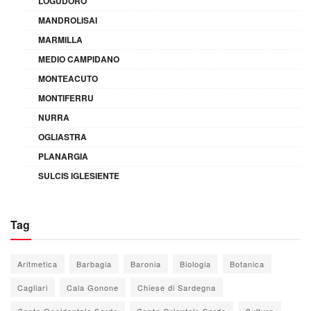
LOGUDORO
MANDROLISAI
MARMILLA
MEDIO CAMPIDANO
MONTEACUTO
MONTIFERRU
NURRA
OGLIASTRA
PLANARGIA
SULCIS IGLESIENTE
Tag
Aritmetica
Barbagia
Baronia
Biologia
Botanica
Cagliari
Cala Gonone
Chiese di Sardegna
Costa Occidentale Sarda
Costa Orientale Sarda
Cultura