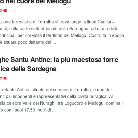
co nel cuore del Meilogu
IONE
zione ferroviaria di Torralba si trova lungo la linea Cagliari–
nci, nella parte settentrionale della Sardegna, ed è una delle
rincipali per chi visita il territorio del Meilogu. Costruita in epoca
 è situata poco distante dal ...
he Santu Antine: la più maestosa torre
ica della Sardegna
IONE
he Santu Antine, situato nel comune di Torralba, è uno dei
 più imponenti e rappresentativi della civiltà nuragica. Al
ella celebre Valle dei Nuraghi, tra Logudoro e Meilogu, domina il
 con i suoi 17,50 metri di ...