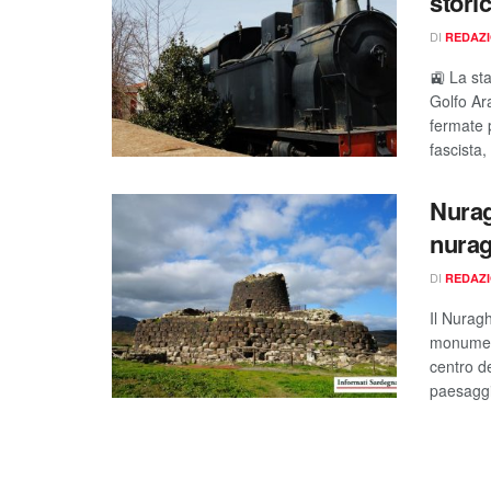
stori
DI
REDAZ
🚉 La sta
Golfo Ara
fermate p
fascista,
Nurag
nurag
DI
REDAZ
Il Nurag
monumenti
centro d
paesaggio