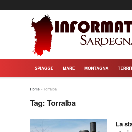
SPIAGGE
MARE
MONTAGNA
TERRI
Home
»
Torralba
Tag:
Torralba
La st