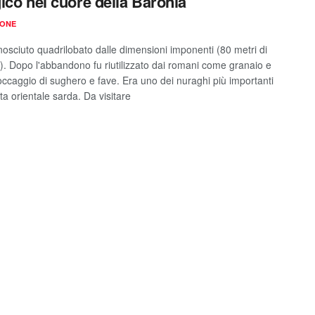
ico nel cuore della Baronia
IONE
osciuto quadrilobato dalle dimensioni imponenti (80 metri di
). Dopo l'abbandono fu riutilizzato dai romani come granaio e
toccaggio di sughero e fave. Era uno dei nuraghi più importanti
ta orientale sarda. Da visitare