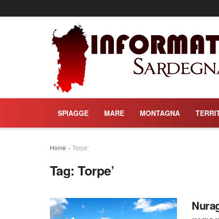
SPIAGGE
MARE
MONTAGNA
TERRI
Home
»
Torpe'
Tag:
Torpe’
Nurag