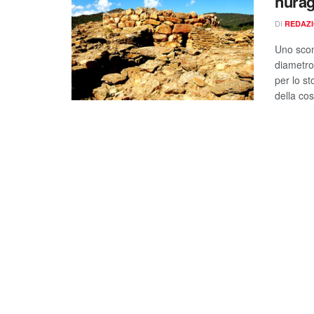
nurag
DI
REDAZ
Uno scon
diametro
per lo s
della cos