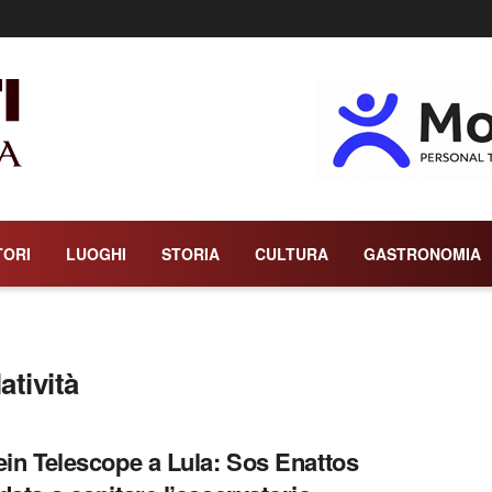
TORI
LUOGHI
STORIA
CULTURA
GASTRONOMIA
atività
ein Telescope a Lula: Sos Enattos