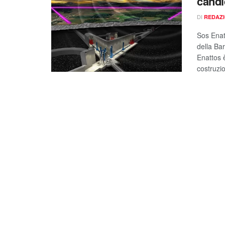
candi
DI
REDAZ
Sos Enat
della Bar
Enattos è
costruzio