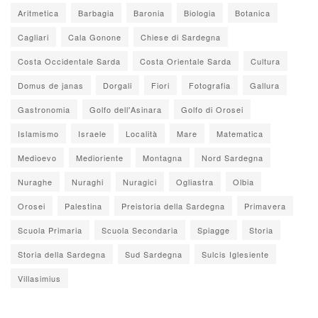
Aritmetica
Barbagia
Baronia
Biologia
Botanica
Cagliari
Cala Gonone
Chiese di Sardegna
Costa Occidentale Sarda
Costa Orientale Sarda
Cultura
Domus de janas
Dorgali
Fiori
Fotografia
Gallura
Gastronomia
Golfo dell'Asinara
Golfo di Orosei
Islamismo
Israele
Località
Mare
Matematica
Medioevo
Medioriente
Montagna
Nord Sardegna
Nuraghe
Nuraghi
Nuragici
Ogliastra
Olbia
Orosei
Palestina
Preistoria della Sardegna
Primavera
Scuola Primaria
Scuola Secondaria
Spiagge
Storia
Storia della Sardegna
Sud Sardegna
Sulcis Iglesiente
Villasimius