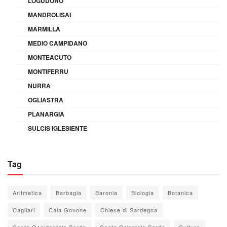
LOGUDORO
MANDROLISAI
MARMILLA
MEDIO CAMPIDANO
MONTEACUTO
MONTIFERRU
NURRA
OGLIASTRA
PLANARGIA
SULCIS IGLESIENTE
Tag
Aritmetica
Barbagia
Baronia
Biologia
Botanica
Cagliari
Cala Gonone
Chiese di Sardegna
Costa Occidentale Sarda
Costa Orientale Sarda
Cultura