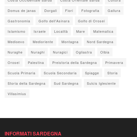
Domus de janas
Dorgali
Fiori
Fotografia
Gallura
Gastronomia
Golfo dell'Asinara
Golfo di Orosei
Islamismo
Israele
Località
Mare
Matematica
Medioevo
Medioriente
Montagna
Nord Sardegna
Nuraghe
Nuraghi
Nuragici
Ogliastra
Olbia
Orosei
Palestina
Preistoria della Sardegna
Primavera
Scuola Primaria
Scuola Secondaria
Spiagge
Storia
Storia della Sardegna
Sud Sardegna
Sulcis Iglesiente
Villasimius
INFORMATI SARDEGNA