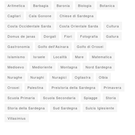
Aritmetica
Barbagia
Baronia
Biologia
Botanica
Cagliari
Cala Gonone
Chiese di Sardegna
Costa Occidentale Sarda
Costa Orientale Sarda
Cultura
Domus de janas
Dorgali
Fiori
Fotografia
Gallura
Gastronomia
Golfo dell'Asinara
Golfo di Orosei
Islamismo
Israele
Località
Mare
Matematica
Medioevo
Medioriente
Montagna
Nord Sardegna
Nuraghe
Nuraghi
Nuragici
Ogliastra
Olbia
Orosei
Palestina
Preistoria della Sardegna
Primavera
Scuola Primaria
Scuola Secondaria
Spiagge
Storia
Storia della Sardegna
Sud Sardegna
Sulcis Iglesiente
Villasimius