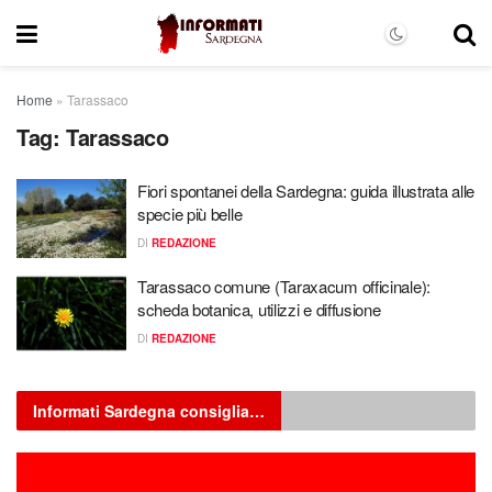
Home
»
Tarassaco
Tag:
Tarassaco
Fiori spontanei della Sardegna: guida illustrata alle
specie più belle
DI
REDAZIONE
Tarassaco comune (Taraxacum officinale):
scheda botanica, utilizzi e diffusione
DI
REDAZIONE
Informati Sardegna consiglia…