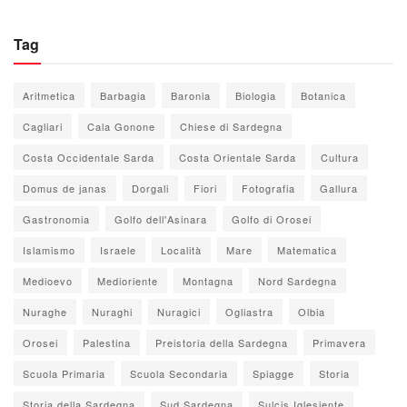
Tag
Aritmetica
Barbagia
Baronia
Biologia
Botanica
Cagliari
Cala Gonone
Chiese di Sardegna
Costa Occidentale Sarda
Costa Orientale Sarda
Cultura
Domus de janas
Dorgali
Fiori
Fotografia
Gallura
Gastronomia
Golfo dell'Asinara
Golfo di Orosei
Islamismo
Israele
Località
Mare
Matematica
Medioevo
Medioriente
Montagna
Nord Sardegna
Nuraghe
Nuraghi
Nuragici
Ogliastra
Olbia
Orosei
Palestina
Preistoria della Sardegna
Primavera
Scuola Primaria
Scuola Secondaria
Spiagge
Storia
Storia della Sardegna
Sud Sardegna
Sulcis Iglesiente