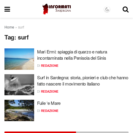
Home
»
surf
Tag:
surf
Mari Ermi: spiaggia di quarzo e natura
incontaminata nella Penisola del Sinis
DI
REDAZIONE
Surf in Sardegna: storia, pionieri e club che hanno
fatto nascere il movimento italiano
DI
REDAZIONE
Fuile ‘e Mare
DI
REDAZIONE