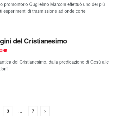
o promontorio Guglielmo Marconi effettuò uno dei più
ti esperimenti di trasmissione ad onde corte
igini del Cristianesimo
IONE
antica del Cristianesimo, dalla predicazione di Gesù alle
ioni
3
…
7