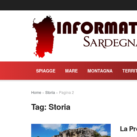
SPIAGGE
MARE
MONTAGNA
TERRI
Home
»
Storia
»
Pagina 2
Tag:
Storia
La Pr