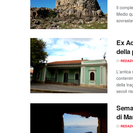
Il compl
Medio qu
sovrasta
Ex Ac
della 
DI
REDAZ
L'antica 
contenim
della tra
secoli r
Semaf
di Mar
DI
REDAZ