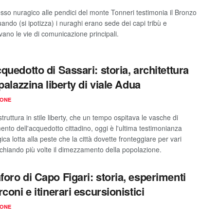
esso nuragico alle pendici del monte Tonneri testimonia il Bronzo
ando (si ipotizza) i nuraghi erano sede dei capi tribù e
vano le vie di comunicazione principali.
quedotto di Sassari: storia, architettura
palazzina liberty di viale Adua
IONE
struttura in stile liberty, che un tempo ospitava le vasche di
ento dell'acquedotto cittadino, oggi è l'ultima testimonianza
gica lotta alla peste che la città dovette fronteggiare per vari
ischiando più volte il dimezzamento della popolazione.
oro di Capo Figari: storia, esperimenti
coni e itinerari escursionistici
IONE