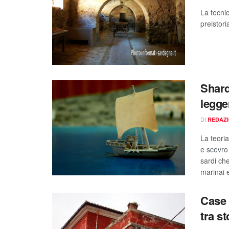
La tecnic
preistori
Shard
legge
DI
REDAZ
La teori
e scevro 
sardi che
marinai e 
Case 
tra s