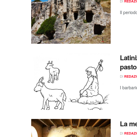
DI
REDAZ
Il period
Latin
pastor
DI
REDAZ
I barbari
La me
DI
REDAZ