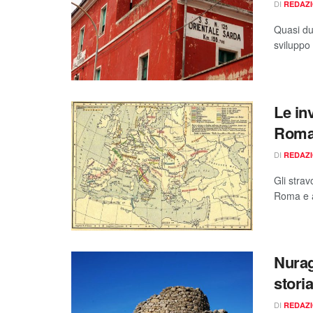
DI
REDAZ
Quasi due
sviluppo
Le in
Roman
DI
REDAZ
Gli strav
Roma e al
Nurag
stori
DI
REDAZ