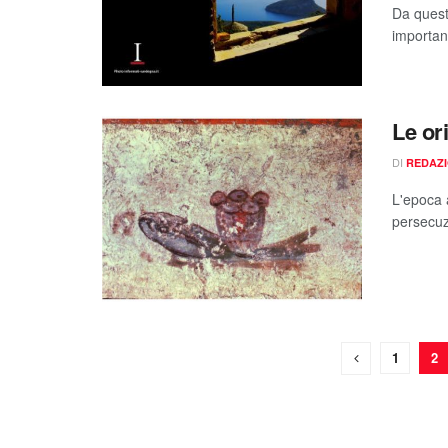
Da quest
importan
Le or
DI
REDAZ
L'epoca 
persecuz
1
2