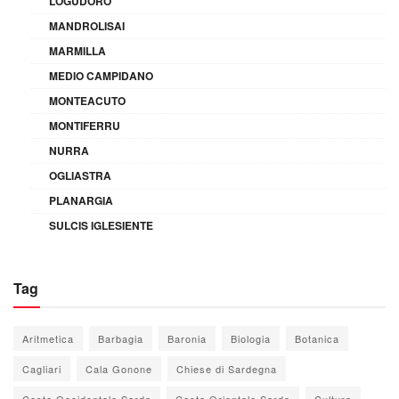
LOGUDORO
MANDROLISAI
MARMILLA
MEDIO CAMPIDANO
MONTEACUTO
MONTIFERRU
NURRA
OGLIASTRA
PLANARGIA
SULCIS IGLESIENTE
Tag
Aritmetica
Barbagia
Baronia
Biologia
Botanica
Cagliari
Cala Gonone
Chiese di Sardegna
Costa Occidentale Sarda
Costa Orientale Sarda
Cultura