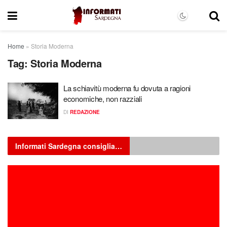
Home
»
Storia Moderna
Tag:
Storia Moderna
La schiavitù moderna fu dovuta a ragioni
economiche, non razziali
DI
REDAZIONE
Informati Sardegna consiglia…