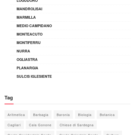
LOGUDORO
MANDROLISAI
MARMILLA
MEDIO CAMPIDANO
MONTEACUTO
MONTIFERRU
NURRA
OGLIASTRA
PLANARGIA
SULCIS IGLESIENTE
Tag
Aritmetica
Barbagia
Baronia
Biologia
Botanica
Cagliari
Cala Gonone
Chiese di Sardegna
Costa Occidentale Sarda
Costa Orientale Sarda
Cultura