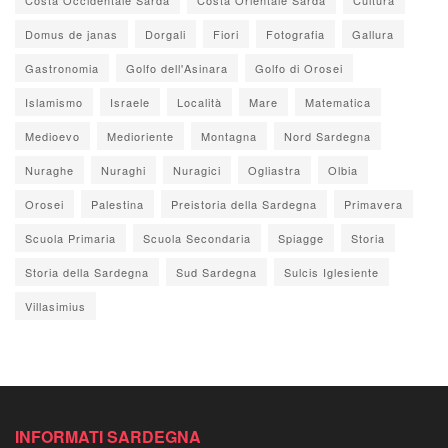
Domus de janas
Dorgali
Fiori
Fotografia
Gallura
Gastronomia
Golfo dell'Asinara
Golfo di Orosei
Islamismo
Israele
Località
Mare
Matematica
Medioevo
Medioriente
Montagna
Nord Sardegna
Nuraghe
Nuraghi
Nuragici
Ogliastra
Olbia
Orosei
Palestina
Preistoria della Sardegna
Primavera
Scuola Primaria
Scuola Secondaria
Spiagge
Storia
Storia della Sardegna
Sud Sardegna
Sulcis Iglesiente
Villasimius
INFORMATI SARDEGNA