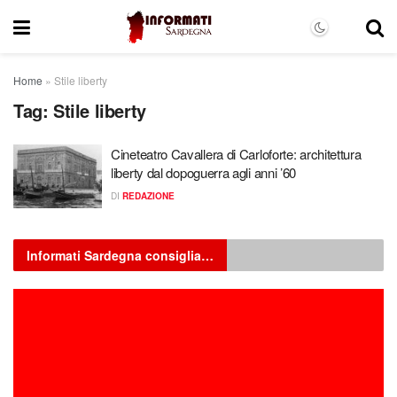
Home
»
Stile liberty
Tag:
Stile liberty
Cineteatro Cavallera di Carloforte: architettura
liberty dal dopoguerra agli anni ’60
DI
REDAZIONE
Informati Sardegna consiglia…