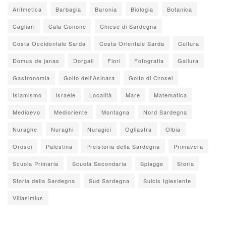
Aritmetica
Barbagia
Baronia
Biologia
Botanica
Cagliari
Cala Gonone
Chiese di Sardegna
Costa Occidentale Sarda
Costa Orientale Sarda
Cultura
Domus de janas
Dorgali
Fiori
Fotografia
Gallura
Gastronomia
Golfo dell'Asinara
Golfo di Orosei
Islamismo
Israele
Località
Mare
Matematica
Medioevo
Medioriente
Montagna
Nord Sardegna
Nuraghe
Nuraghi
Nuragici
Ogliastra
Olbia
Orosei
Palestina
Preistoria della Sardegna
Primavera
Scuola Primaria
Scuola Secondaria
Spiagge
Storia
Storia della Sardegna
Sud Sardegna
Sulcis Iglesiente
Villasimius