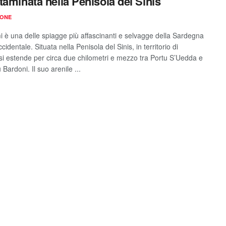
taminata nella Penisola del Sinis
IONE
i è una delle spiagge più affascinanti e selvagge della Sardegna
cidentale. Situata nella Penisola del Sinis, in territorio di
si estende per circa due chilometri e mezzo tra Portu S’Uedda e
Bardoni. Il suo arenile ...