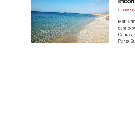
incon
DI
REDAZ
Mari Erm
centro-oc
Cabras, 
Punta Su 